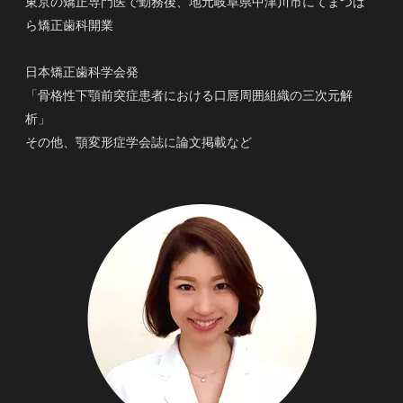
東京の矯正専門医で勤務後、地元岐阜県中津川市にてまつば
ら矯正歯科開業
日本矯正歯科学会発
「骨格性下顎前突症患者における口唇周囲組織の三次元解
析」
その他、顎変形症学会誌に論文掲載など