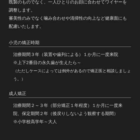
既製のものでなく、一人ひとりのお顔に合わせてワイヤーを
調整します。
審美性のみでなく噛み合わせや清掃性の向上など健康面にも
配慮いたします。
小児の矯正時期
治療期間３年（装置や歯列による）１か月に一度来院
※上下2番目の永久歯が生えたら～
（ただしケースによっては例外があるので矯正医と相談しましょ
う。）
成人矯正
治療期間２～３年（部分矯正１年程度）１か月に一度来
院、保定期間２年（後戻りしないよう観察する期間）
※小学校高学年～大人